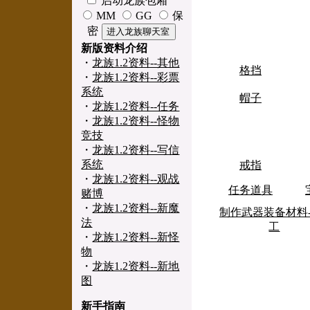
启动龙族包厢
MM
GG
保
密
新版资料介绍
・
龙族1.2资料--其他
格挡
・
龙族1.2资料--彩票
系统
帽子
・
龙族1.2资料--任务
・
龙族1.2资料--怪物
竞技
・
龙族1.2资料--写信
系统
戒指
・
龙族1.2资料--观战
任务道具
赌博
・
龙族1.2资料--新魔
制作武器装备材料-
法
工
・
龙族1.2资料--新怪
物
・
龙族1.2资料--新地
图
新手指南