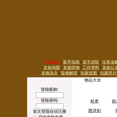
专区首页
|
新手指南
|
高手进阶
|
任务攻
龙族地图
|
龙族怪物
|
工作资料
|
龙族公
龙族杂文
|
疑难解答
|
玩家抓图
|
玩家照片
物品大全
登陆昵称:
登陆密码:
杖类
箭
西洋剑
首次登陆自动注册