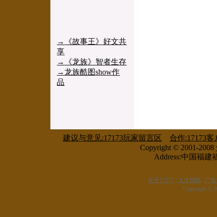
→
《故事王》好文共
享
→
《龙族》智者生存
→
龙族酷图show作
品
建议与意见:17173玩家留言区
合作:17173
Copyright © 2001-2008
Address:中国
关于17173
|
人才招聘
|
广告
Copyright © 20