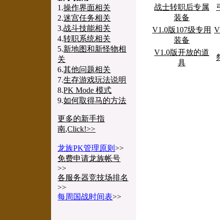
战士转职后专属
1.
操作界面相关
装备
2.
迷宫任务相关
3.
战斗技能相关
V1.0版107级专用
V
4.
转职系统相关
装备
5.
新地图和新怪物相
V1.0版开放的道
关
具
6.
其他问题相关
7.
生存游戏玩法说明
8.
PK Mode 模式
9.
如何取得马的方法
更多的新手指
南,Click!>>
龙族PK管理原则
>>
免费申请龙族帐号
>>
各服务器竞技场排名
>>
每周国战时间表
>>